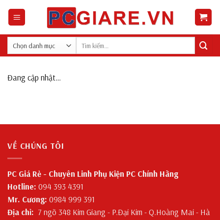
Skip
to
content
Tìm
kiếm:
Đang cập nhật…
VỀ CHÚNG TÔI
PC Giá Rẻ - Chuyên Linh Phụ Kiện PC Chính Hãng
Hotline:
094 393 4391
Mr. Cương:
0984 999 391
Địa chỉ:
7 ngõ 348 Kim Giang - P.Đại Kim - Q.Hoàng Mai - Hà