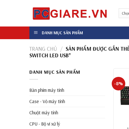
Skip
to
content
DANH MỤC SẢN PHẨM
TRANG CHỦ
/
SẢN PHẨM ĐƯỢC GẮN THẺ 
SWITCH LED USB”
DANH MỤC SẢN PHẨM
-8%
Bàn phím máy tính
Case - Vỏ máy tính
Chuột máy tính
+
CPU - Bộ vi xử lý
B