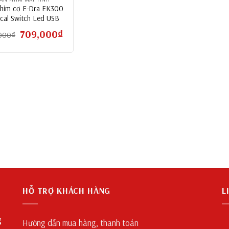
phím cơ E-Dra EK300
cal Switch Led USB
Giá
709,000
₫
Giá
000
₫
gốc
hiện
là:
tại
769,000₫.
là:
709,000₫.
HỖ TRỢ KHÁCH HÀNG
L
g
Hướng dẫn mua hàng, thanh toán