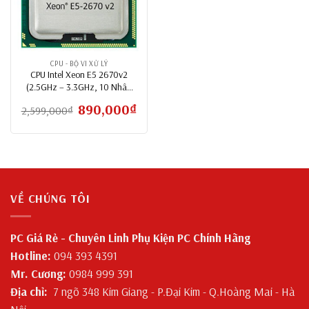
CPU - BỘ VI XỬ LÝ
CPU Intel Xeon E5 2670v2
(2.5GHz – 3.3GHz, 10 Nhân
20 Luồng, LGA 2011)
Giá
890,000
₫
Giá
2,599,000
₫
gốc
hiện
là:
tại
2,599,000₫.
là:
890,000₫.
VỀ CHÚNG TÔI
PC Giá Rẻ - Chuyên Linh Phụ Kiện PC Chính Hãng
Hotline:
094 393 4391
Mr. Cương:
0984 999 391
Địa chỉ:
7 ngõ 348 Kim Giang - P.Đại Kim - Q.Hoàng Mai - Hà