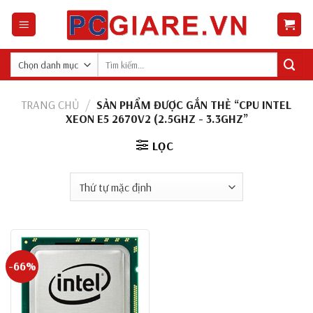
Skip
to
content
Tìm
kiếm:
TRANG CHỦ
/
SẢN PHẨM ĐƯỢC GẮN THẺ “CPU INTEL
XEON E5 2670V2 (2.5GHZ - 3.3GHZ”
LỌC
-66%