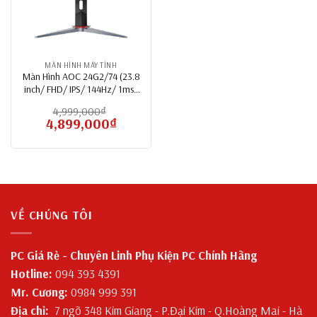
MÀN HÌNH MÁY TÍNH
Màn Hình AOC 24G2/74 (23.8
inch/ FHD/ IPS/ 144Hz/ 1ms/
250 nits/ HDMI+DP+VGA/
4,999,000
₫
FreeSync)
Giá
4,899,000
₫
Giá
gốc
hiện
là:
tại
4,999,000₫.
là:
4,899,000₫.
VỀ CHÚNG TÔI
PC Giá Rẻ - Chuyên Linh Phụ Kiện PC Chính Hãng
Hotline:
094 393 4391
Mr. Cương:
0984 999 391
Địa chỉ:
7 ngõ 348 Kim Giang - P.Đại Kim - Q.Hoàng Mai - Hà