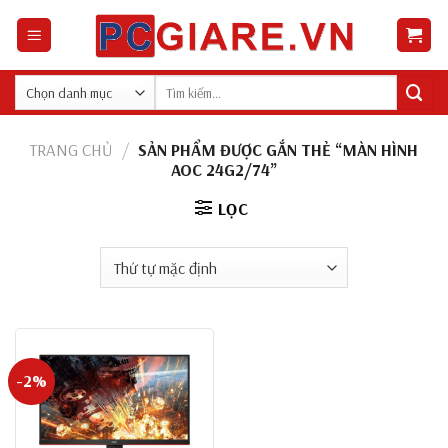
Skip
to
content
Tìm
kiếm:
TRANG CHỦ
/
SẢN PHẨM ĐƯỢC GẮN THẺ “MÀN HÌNH
AOC 24G2/74”
LỌC
-2%