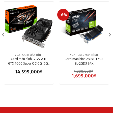
-6%
VGA - CARD MÀN HÌNH
VGA - CARD MÀN HÌNH
Card màn hình GIGABYTE
Card màn hình Asus GT730-
GTX 1660 Super OC-6G (6GB
SL-2GD5 BRK
GDDR6, 192-bit, HDMI+DP,
14,399,000
₫
1,800,000
₫
1×8-pin)
Giá
1,699,000
₫
Giá
gốc
hiện
là:
tại
1,800,000₫.
là:
1,699,000₫