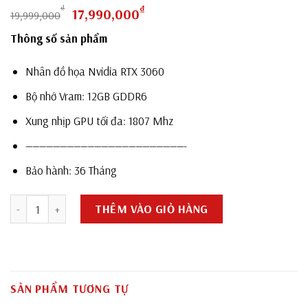
Giá
Giá
₫
₫
17,990,000
19,999,000
gốc
hiện
Thông số sản phẩm
là:
tại
19,999,000₫.
là:
Nhân đồ họa Nvidia RTX 3060
17,990,000₫.
Bộ nhớ Vram: 12GB GDDR6
Xung nhịp GPU tối đa: 1807 Mhz
———————————————————————-
Bảo hành: 36 Tháng
Card màn hình Asus TUF RTX 3060-12G-GAMING (12GB GDDR6, 192
THÊM VÀO GIỎ HÀNG
SẢN PHẨM TƯƠNG TỰ