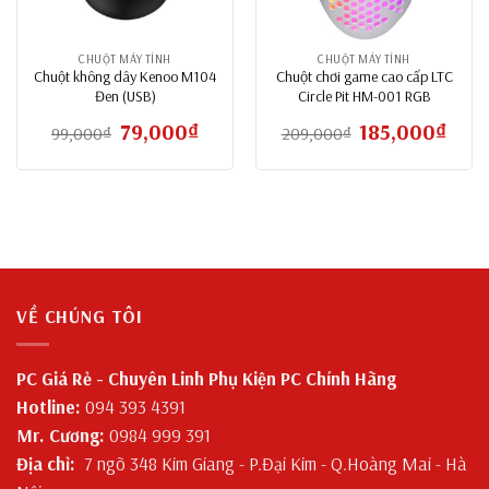
CHUỘT MÁY TÍNH
CHUỘT MÁY TÍNH
Chuột không dây Kenoo M104
Chuột chơi game cao cấp LTC
Đen (USB)
Circle Pit HM-001 RGB
Giá
79,000
₫
Giá
Giá
185,000
₫
Giá
99,000
₫
209,000
₫
gốc
hiện
gốc
hiện
là:
tại
là:
tại
99,000₫.
là:
209,000₫.
là:
79,000₫.
185,00
VỀ CHÚNG TÔI
PC Giá Rẻ - Chuyên Linh Phụ Kiện PC Chính Hãng
Hotline:
094 393 4391
Mr. Cương:
0984 999 391
Địa chỉ:
7 ngõ 348 Kim Giang - P.Đại Kim - Q.Hoàng Mai - Hà