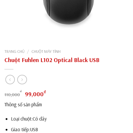
TRANG CHỦ
/
CHUỘT MÁY TÍNH
Chuột Fuhlen L102 Optical Black USB
Giá
Giá
₫
₫
99,000
110,000
gốc
hiện
Thông số sản phẩm
là:
tại
110,000₫.
là:
Loại chuột:Có dây
99,000₫.
Giao tiếp:USB