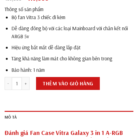
gốc
hiện
Thông số sản phẩm
là:
tại
Bộ fan Vitra 3 chiếc đi kèm
459,000₫.
là:
419,000₫.
Dễ dàng đông bộ với các loại Mainboard với chân kết nối
ARGB 5v
Hiệu ứng bắt mắt dễ dàng lắp đặt
Tăng khả năng làm mát cho không gian bên trong
Bảo hành: 1 năm
Fan Case Vitra Galaxy 3 in 1 A-RGB Aura Sync ( 3 Fan Pack / Kèm đ
THÊM VÀO GIỎ HÀNG
MÔ TẢ
Đánh giá Fan Case Vitra Galaxy 3 in 1 A-RGB