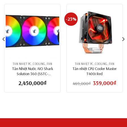
-23%
TẢN NHIỆT PC, COOLING, FAN
TẢN NHIỆT PC, COOLING, FAN
Tản Nhiệt Nước AIO Shark
Tản nhiệt CPU Cooler Master
Solution 360 (SSTC-
T400i Red
WC360ARGB)
2,450,000
₫
Giá
359,000
₫
Giá
469,000
₫
gốc
hiện
là:
tại
469,000₫.
là:
359,0