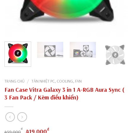
TRANG CHỦ
/
TẢN NHIỆT PC, COOLING, FAN
Fan Case Vitra Galaxy 3 in 1 A-RGB Aura Sync (
3 Fan Pack / Kèm điều khiển)
Giá
Giá
₫
₫
419,000
459,000