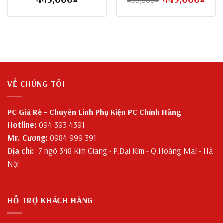
499,000
₫
n
gốc
hiện
là:
tại
499,000₫.
là:
,000₫.
449,0
VỀ CHÚNG TÔI
PC Giá Rẻ - Chuyên Linh Phụ Kiện PC Chính Hãng
Hotline:
094 393 4391
Mr. Cương:
0984 999 391
Địa chỉ:
7 ngõ 348 Kim Giang - P.Đại Kim - Q.Hoàng Mai - Hà
Nội
HỖ TRỢ KHÁCH HÀNG