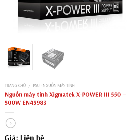
TRANG CHỦ
/
PSU - NGUỒN MÁY TÍNH
Nguồn máy tính Xigmatek X-POWER III 550 –
500W EN45983
Giá: Liên hệ