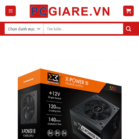
Skip
to
content
Tìm
kiếm: