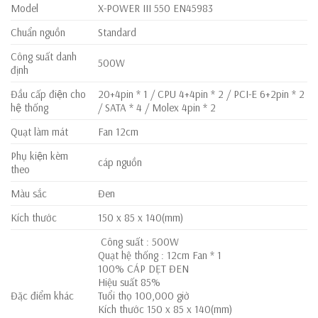
Model
X-POWER III 550 EN45983
Chuẩn nguồn
Standard
Công suất danh
500W
định
Đầu cấp điện cho
20+4pin * 1 / CPU 4+4pin * 2 / PCI-E 6+2pin * 2
hệ thống
/ SATA * 4 / Molex 4pin * 2
Quạt làm mát
Fan 12cm
Phụ kiện kèm
cáp nguồn
theo
Màu sắc
Đen
Kích thước
150 x 85 x 140(mm)
Công suất : 500W
Quạt hệ thống : 12cm Fan * 1
100% CÁP DẸT ĐEN
Hiệu suất 85%
Đặc điểm khác
Tuổi thọ 100,000 giờ
Kích thước 150 x 85 x 140(mm)