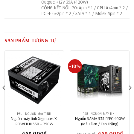
Output: +12V 35A (420W)
CỔNG KẾT NỐI: 20+4pin * 1 / CPU 4+4pin * 2 /
PCI-E 6+2pin * 2 / SATA * 4 / Molex 4pin * 2
SẢN PHẨM TƯƠNG TỰ
-10%
PSU - NGUỒN MÁY TÍNH
PSU - NGUỒN MÁY TÍNH
Nguồn máy tính Xigmatek X-
Nguồn SAMA 535-PPFC 400W
POWER III 350 – 250W
(Màu Đen / Fan Trắng)
445,000
₫
Giá
449,000
₫
Giá