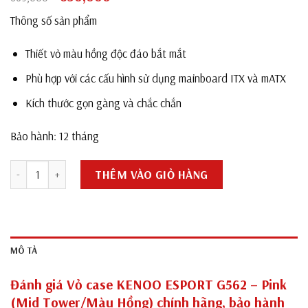
gốc
hiện
Thông số sản phẩm
là:
tại
669,000₫.
là:
Thiết vỏ màu hồng độc đáo bắt mắt
650,000₫.
Phù hợp với các cấu hình sử dụng mainboard ITX và mATX
Kích thước gọn gàng và chắc chắn
Bảo hành: 12 tháng
Vỏ case KENOO ESPORT G562 - Pink (Mid Tower/ Màu Hồng) - MB
THÊM VÀO GIỎ HÀNG
MÔ TẢ
Đánh giá Vỏ case KENOO ESPORT G562 – Pink
(Mid Tower/Màu Hồng) chính hãng, bảo hành