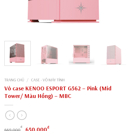
TRANG CHỦ
/
CASE - VỎ MÁY TÍNH
Vỏ case KENOO ESPORT G562 – Pink (Mid
Tower/ Màu Hồng) – MBC
Giá
Giá
₫
₫
650,000
669,000