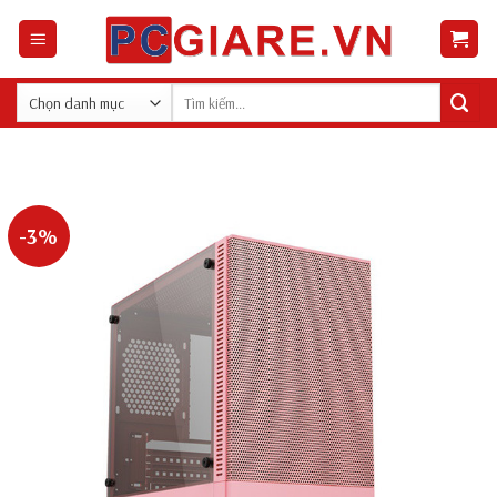
Skip
to
content
Tìm
kiếm:
-3%