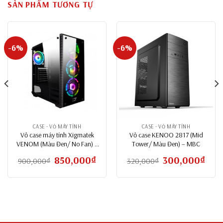
SẢN PHẨM TƯƠNG TỰ
-6%
-6%
CASE - VỎ MÁY TÍNH
CASE - VỎ MÁY TÍNH
Vỏ case máy tính Xigmatek
Vỏ case KENOO 2817 (Mid
VENOM (Màu Đen/ No Fan) –
Tower/ Màu Đen) – MBC
MBC
Giá
850,000
₫
Giá
Giá
300,000
₫
Giá
900,000
₫
320,000
₫
gốc
hiện
gốc
hiện
là:
tại
là:
tại
900,000₫.
là:
320,000₫.
là:
000₫.
850,000₫.
300,0